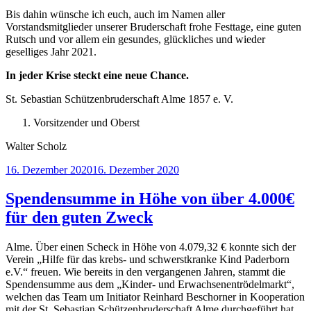
Bis dahin wünsche ich euch, auch im Namen aller
Vorstandsmitglieder unserer Bruderschaft frohe Festtage, eine guten
Rutsch und vor allem ein gesundes, glückliches und wieder
geselliges Jahr 2021.
In jeder Krise steckt eine neue Chance.
St. Sebastian Schützenbruderschaft Alme 1857 e. V.
Vorsitzender und Oberst
Walter Scholz
Veröffentlicht
16. Dezember 2020
16. Dezember 2020
am
Spendensumme in Höhe von über 4.000€
für den guten Zweck
Alme. Über einen Scheck in Höhe von 4.079,32 € konnte sich der
Verein „Hilfe für das krebs- und schwerstkranke Kind Paderborn
e.V.“ freuen. Wie bereits in den vergangenen Jahren, stammt die
Spendensumme aus dem „Kinder- und Erwachsenentrödelmarkt“,
welchen das Team um Initiator Reinhard Beschorner in Kooperation
mit der St. Sebastian Schützenbruderschaft Alme durchgeführt hat.