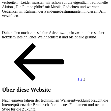
verbreiten. Leider mussten wir schon auf die eigentlich traditionelle
Aktion „Die Pumpe glüht“ mit Musik, Gedichten und warmen
Getränken im Rahmen der Pandemiebestimmungen in diesem Jahr
verzichten.
Daher allen noch eine schöne Adventszeit, ein zwar anderes, aber
trotzdem Besinnliches Weihnachtsfest und bleibt alle gesund!!
Seitennummerierung
Vorherige
Seite
Seite
Seite
Seite
der
Beiträge
1
2
3
Über diese Website
Nach einigen Jahren der technischen Weiterentwicklung braucht die
Internetpräsenz der Bruderschaft ein neues Fundament und neuen
Style für die Zukunft.