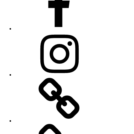
Instagram
Alme
–
Das
Dorf
an
den
Quellen
BV
Alme