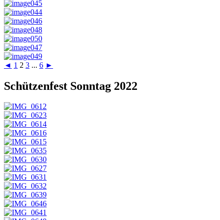
◄
1
2
3
...
6
►
Schützenfest Sonntag 2022