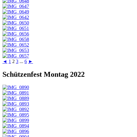
◄
1
2
3
...
6
►
Schützenfest Montag 2022