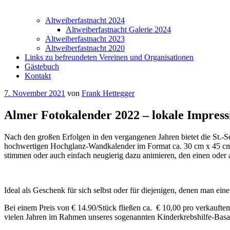
Altweiberfastnacht 2024
Altweiberfastnacht Galerie 2024
Altweiberfastnacht 2023
Altweiberfastnacht 2020
Links zu befreundeten Vereinen und Organisationen
Gästebuch
Kontakt
Veröffentlicht
7. November 2021
von
Frank Hettegger
am
Almer Fotokalender 2022 – lokale Impress
Nach den großen Erfolgen in den vergangenen Jahren bietet die St.-S
hochwertigen Hochglanz-Wandkalender im Format ca. 30 cm x 45 cm an
stimmen oder auch einfach neugierig dazu animieren, den einen oder 
Ideal als Geschenk für sich selbst oder für diejenigen, denen man e
Bei einem Preis von € 14.90/Stück fließen ca. € 10,00 pro verkauftem
vielen Jahren im Rahmen unseres sogenannten Kinderkrebshilfe-Basars