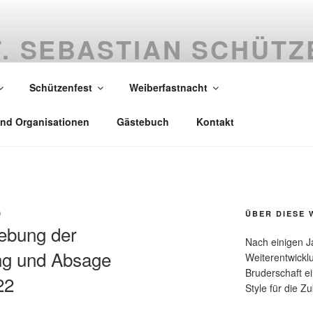
T. SEBASTIAN SCHÜT
Schützenfest
Weiberfastnacht
il 2025
und Organisationen
Gästebuch
Kontakt
0
ÜBER DIESE 
iebung der
Nach einigen J
g und Absage
Weiterentwickl
Bruderschaft 
22
Style für die Zu