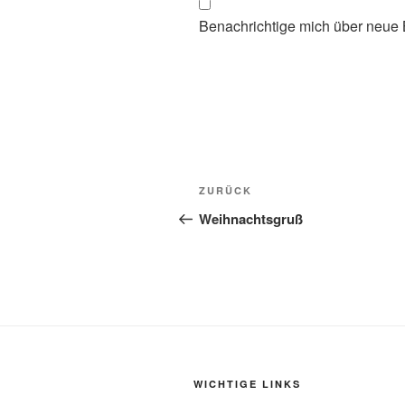
Benachrichtige mich über neue B
Beitragsnavigation
Vorheriger
ZURÜCK
Beitrag
Weihnachtsgruß
WICHTIGE LINKS