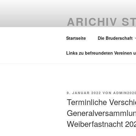
Zum
Inhalt
ARICHIV S
springen
1857 E.V.
Startseite
Die Bruderschaft
Internetpräsenz ab 2020 bis Apr
Links zu befreundeten Vereinen 
VERÖFFENTLICHT
9. JANUAR 2022
VON
ADMIN202
AM
Terminliche Versch
Generalversammlun
Weiberfastnacht 20